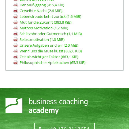
Der Müßiggang
(915,4 KiB)
Geweihte Nacht
(2,6 MiB)
Lebensfreude kehrt zurück
(1,6 MiB)
Mut für die Zukunft
(383,8 KiB)
Mythos Motivation
(1,2 MiB)
Schlitzohr oder Gutmensch
(1,1 MiB)
Selbstmotivation
(1,0 MiB)
Unsere Aufgaben und wir
(2,0 MiB)
Wenn uns die Muse küsst
(882,6 KiB)
Zeit als wichtiger Faktor
(663,1 KiB)
Philosophischer Apfelkuchen
(65,3 KiB)
+49 170 3113654