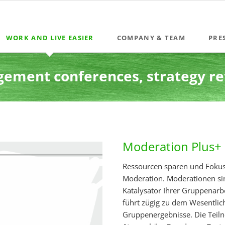
WORK AND LIVE EASIER
COMPANY & TEAM
PRE
Coaching & Mediation
ement conferences, strategy ret
Team training & seminars
The innovative Leadership Development Programme
IDEAtion Workshops
Become a Quintessence® Business Coach (BCA)
Moderation Plus+
Ressourcen sparen und Fokus 
Moderation. Moderationen si
Katalysator Ihrer Gruppenarb
führt zügig zu dem Wesentlic
Gruppenergebnisse. Die Teil